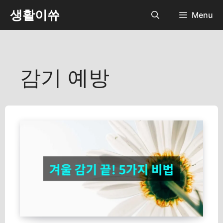
컨
생활이쓔
Menu
텐
츠
로
건
너
감기 예방
뛰
기