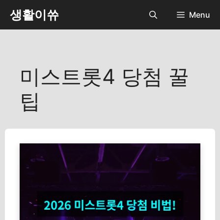
컨
생활이쓔
Menu
텐
츠
로
건
너
미스트롯4 당첨 꿀
뛰
기
팁