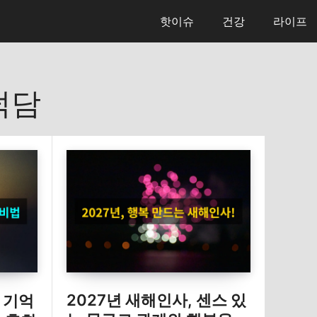
핫이슈
건강
라이프
덕담
2027년 새해인사, 센스 있
생 기억