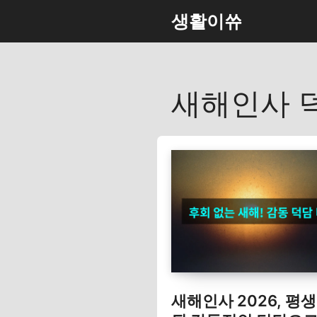
컨
생활이쓔
텐
츠
로
건
새해인사 
너
뛰
기
새해인사 2026, 평