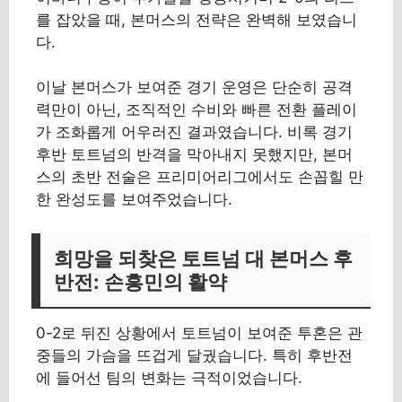
를 잡았을 때, 본머스의 전략은 완벽해 보였습니
다.
이날 본머스가 보여준 경기 운영은 단순히 공격
력만이 아닌, 조직적인 수비와 빠른 전환 플레이
가 조화롭게 어우러진 결과였습니다. 비록 경기
후반 토트넘의 반격을 막아내지 못했지만, 본머
스의 초반 전술은 프리미어리그에서도 손꼽힐 만
한 완성도를 보여주었습니다.
희망을 되찾은 토트넘 대 본머스 후
반전: 손흥민의 활약
0-2로 뒤진 상황에서 토트넘이 보여준 투혼은 관
중들의 가슴을 뜨겁게 달궜습니다. 특히 후반전
에 들어선 팀의 변화는 극적이었습니다.