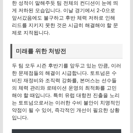
한 성적이 말해주듯 팀 전체의 컨디션이 눈에 띄
게 저하된 모습입니다. 이날 경기에서 2-0으로
앞서갔음에도 불구하고 후반 체력 저하로 인해
리드를 지키지 못한 것은 시급히 해결해야 할 문
제로 지적됩니다.
미래를 위한 처방전
두 팀 모두 시즌 후반기를 앞두고 있는 만큼, 이러
한 문제점들의 해결이 시급합니다. 토트넘은 수
비진 재정비와 조직력 강화를, 본머스는 선수들
의 체력 관리와 로테이션 운영의 최적화를 고민
해야 할 때입니다. 특히 유럽 대항전 진출을 노리
는 토트넘으로서는 이러한 수비 불안이 치명적인
약점이 될 수 있어, 즉각적인 개선이 필요한 상황
입니다.