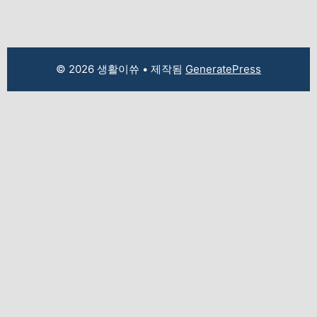
© 2026 생활이쓔
• 제작됨
GeneratePress