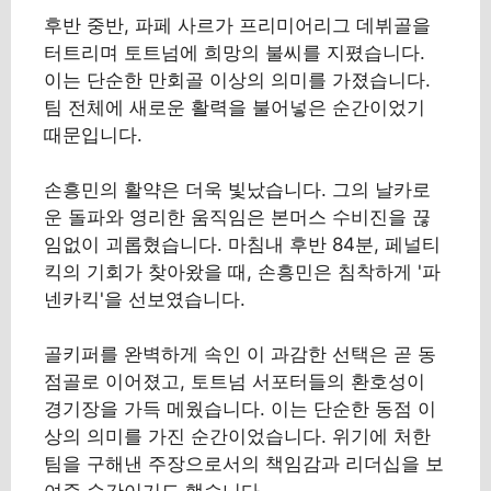
후반 중반, 파페 사르가 프리미어리그 데뷔골을
터트리며 토트넘에 희망의 불씨를 지폈습니다.
이는 단순한 만회골 이상의 의미를 가졌습니다.
팀 전체에 새로운 활력을 불어넣은 순간이었기
때문입니다.
손흥민의 활약은 더욱 빛났습니다. 그의 날카로
운 돌파와 영리한 움직임은 본머스 수비진을 끊
임없이 괴롭혔습니다. 마침내 후반 84분, 페널티
킥의 기회가 찾아왔을 때, 손흥민은 침착하게 '파
넨카킥'을 선보였습니다.
골키퍼를 완벽하게 속인 이 과감한 선택은 곧 동
점골로 이어졌고, 토트넘 서포터들의 환호성이
경기장을 가득 메웠습니다. 이는 단순한 동점 이
상의 의미를 가진 순간이었습니다. 위기에 처한
팀을 구해낸 주장으로서의 책임감과 리더십을 보